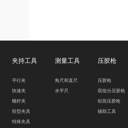
夹持工具
测量工具
压胶枪
平行夹
角尺和直尺
压胶枪
快速夹
水平尺
双组分压胶枪
螺杆夹
铝筒压胶枪
轻型夹具
辅助工具
特殊夹具