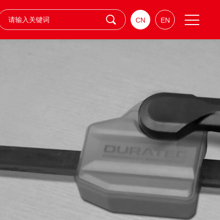
CN
EN