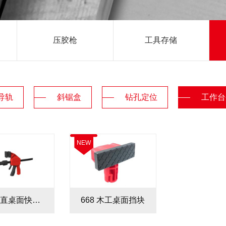
压胶枪
工具存储
导轨
斜锯盒
钻孔定位
工作台
NEW
662 垂直桌面快速夹
668 木工桌面挡块