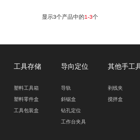
显示3个产品中的
1-
3
个
工具存储
导向定位
其他手工
塑料工具箱
导轨
剥线夹
塑料零件盒
斜锯盒
搅拌盒
工具包装盒
钻孔定位
工作台夹具